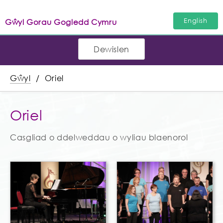
English
Gŵyl Gorau Gogledd Cymru
Dewislen
Gŵyl
Oriel
Oriel
Casgliad o ddelweddau o wyliau blaenorol