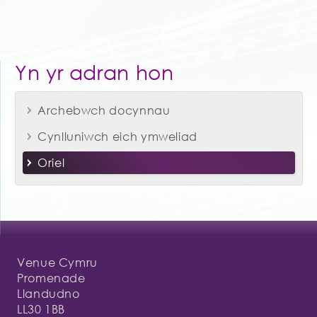
Yn yr adran hon
Archebwch docynnau
Cynlluniwch eich ymweliad
Oriel
Venue Cymru
Promenade
Llandudno
LL30 1BB