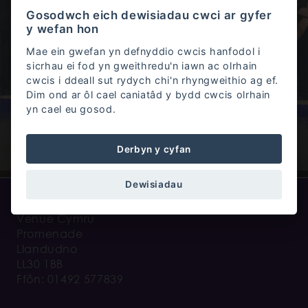
Gosodwch eich dewisiadau cwci ar gyfer
Cwestiynau Cyffredin
y wefan hon
Mae ein gwefan yn defnyddio cwcis hanfodol i
sicrhau ei fod yn gweithredu'n iawn ac olrhain
cwcis i ddeall sut rydych chi'n rhyngweithio ag ef.
Dim ond ar ôl cael caniatâd y bydd cwcis olrhain
Rheolau a rheoliadau
yn cael eu gosod.
Derbyn y cyfan
Dewisiadau
Venue Cymru
Promenade
Llandudno
LL30 1BB
Ffôn: 01492 577839