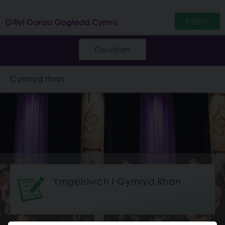
English
Gŵyl Gorau Gogledd Cymru
Dewislen
Cymryd rhan
Ymgeisiwch i Gymryd Rhan